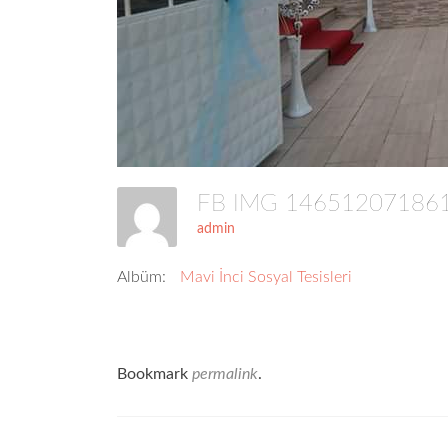
FB IMG 1465120718
admin
Albüm:
Mavi İnci Sosyal Tesisleri
Bookmark
permalink
.