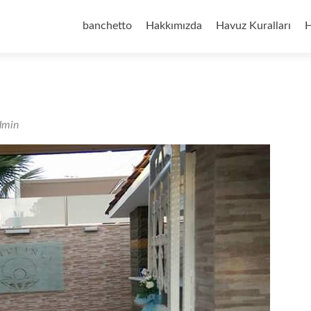
İçeriğe
geç
banchetto
Hakkımızda
Havuz Kuralları
H
dmin