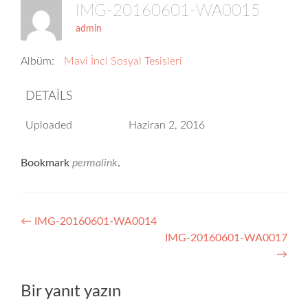
IMG-20160601-WA0015
admin
Albüm:
Mavi İnci Sosyal Tesisleri
DETAILS
Uploaded
Haziran 2, 2016
Bookmark
permalink
.
Yazı
←
IMG-20160601-WA0014
IMG-20160601-WA0017
dolaşımı
→
Bir yanıt yazın