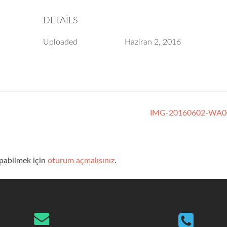
DETAILS
Uploaded
Haziran 2, 2016
IMG-20160602-WA
pabilmek için
oturum açmalısınız
.