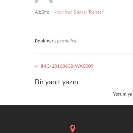
Albüm:
Mavi İnci Sosyal Tesisleri
Bookmark
permalink
.
Yazı
←
IMG-20160602-WA0009
dolaşımı
Bir yanıt yazın
Yorum ya