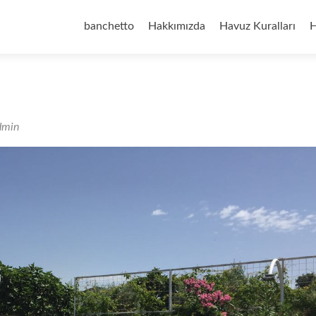
İçeriğe
geç
banchetto
Hakkımızda
Havuz Kuralları
H
dmin