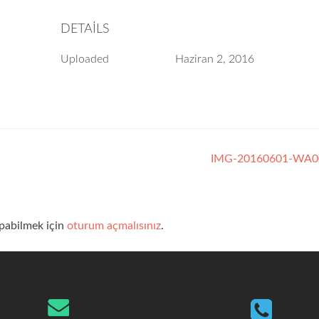
DETAILS
Uploaded
Haziran 2, 2016
IMG-20160601-WA
pabilmek için
oturum açmalısınız
.