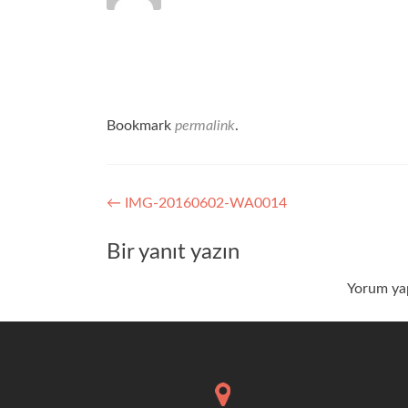
Bookmark
permalink
.
Yazı
←
IMG-20160602-WA0014
dolaşımı
Bir yanıt yazın
Yorum ya