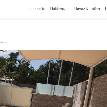
İçeriğe
geç
banchetto
Hakkımızda
Havuz Kuralları
H
dmin