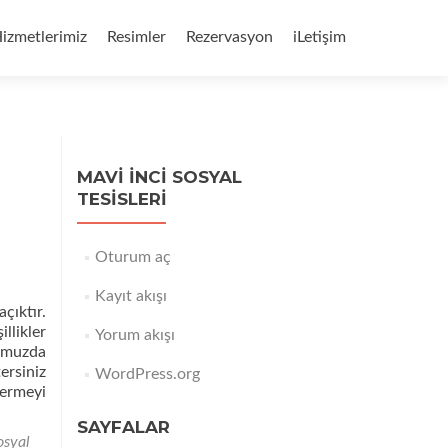
izmetlerimiz
Resimler
Rezervasyon
iLetişim
MAVI İNCI SOSYAL
TESISLERI
Oturum aç
Kayıt akışı
çıktır.
llikler
Yorum akışı
umuzda
ersiniz
WordPress.org
ermeyi
SAYFALAR
osyal