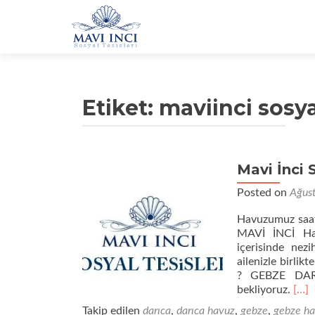
Etiket:
maviinci sosyal
Mavi İnci 
Posted on
Ağus
Havuzumuz saat 
MAVİ İNCİ Haft
içerisinde ne
ailenizle birli
? GEBZE DARIC
Dah
bekliyoruz.
[…]
fazl
Takip edilen
darıca
,
darıca havuz
,
gebze
,
gebze h