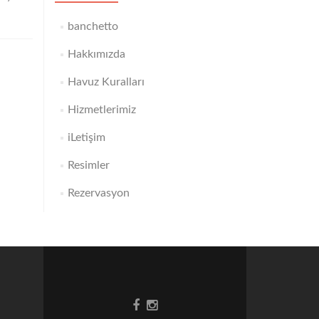
banchetto
Hakkımızda
Havuz Kuralları
Hizmetlerimiz
iLetişim
Resimler
Rezervasyon
Go
Go