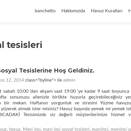
İçeriğe
geç
banchetto
Hakkımızda
Havuz Kuralları
H
 tesisleri
Sosyal Tesislerine Hoş Geldiniz.
tos 12, 2014
class="byline"> ile
admin
sabah 10:00 ‘dan akşam saat 19:00 ‘ye kadar 9 saat boyunca a
a sonunuzu ailenizle birlikte huzurla geçirebileceğiniz yeşi
zih bir mekan. Haftanın yorgunluk ve stresini Yüzme havuz
kte yüzerek atmak ister misiniz? Havuz başında yemek mi yemek ist
ADAKİ Tesisimizde siz değerli müşterilerimize hizmet v
a
a
avuz
,
havuz
,
Mavi inci
,
mavi inci sosyal tesisleri
,
maviinci
,
maviinci s