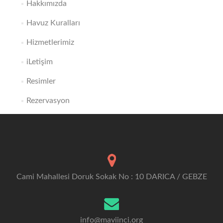
Hakkımızda
Havuz Kuralları
Hizmetlerimiz
iLetişim
Resimler
Rezervasyon
Cami Mahallesi Doruk Sokak No : 10 DARICA / GEBZE
info@maviinci.org