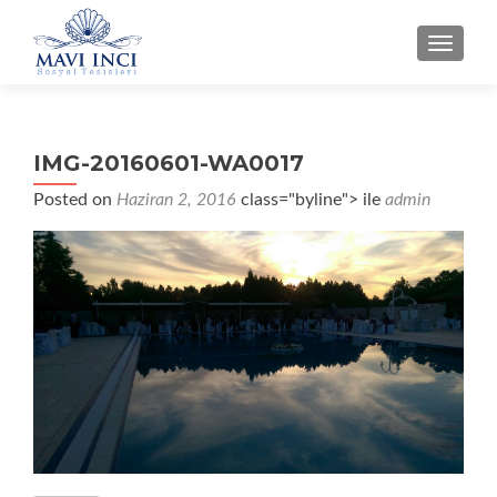
NAVIG
IMG-20160601-WA0017
Posted on
Haziran 2, 2016
class="byline"> ile
admin