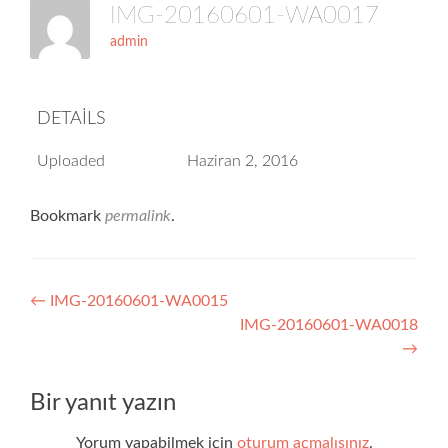
IMG-20160601-WA0017
admin
DETAILS
Uploaded
Haziran 2, 2016
Bookmark
permalink
.
Yazı
←
IMG-20160601-WA0015
IMG-20160601-WA0018
dolaşımı
→
Bir yanıt yazın
Yorum yapabilmek için
oturum açmalısınız
.