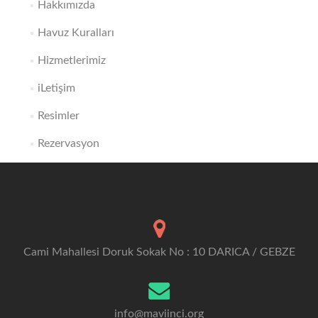
Hakkımızda
Havuz Kuralları
Hizmetlerimiz
iLetişim
Resimler
Rezervasyon
Cami Mahallesi Doruk Sokak No : 10 DARICA / GEBZE
info@maviinci.org