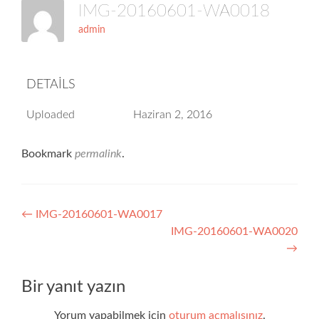
IMG-20160601-WA0018
admin
DETAILS
Uploaded
Haziran 2, 2016
Bookmark
permalink
.
Yazı
←
IMG-20160601-WA0017
IMG-20160601-WA0020
dolaşımı
→
Bir yanıt yazın
Yorum yapabilmek için
oturum açmalısınız
.