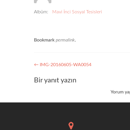
Albüm:
Mavi İnci Sosyal Tesisleri
Bookmark
permalink
.
Yazı
←
IMG-20160605-WA0054
dolaşımı
Bir yanıt yazın
Yorum ya