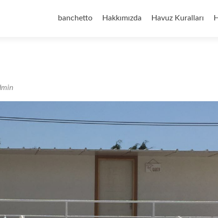
İçeriğe
geç
banchetto
Hakkımızda
Havuz Kuralları
H
dmin