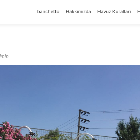
İçeriğe
geç
banchetto
Hakkımızda
Havuz Kuralları
H
dmin