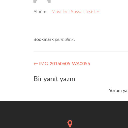
Albüm:
Mavi İnci Sosyal Tesisleri
Bookmark
permalink
.
Yazı
←
IMG-20160605-WA0056
dolaşımı
Bir yanıt yazın
Yorum ya